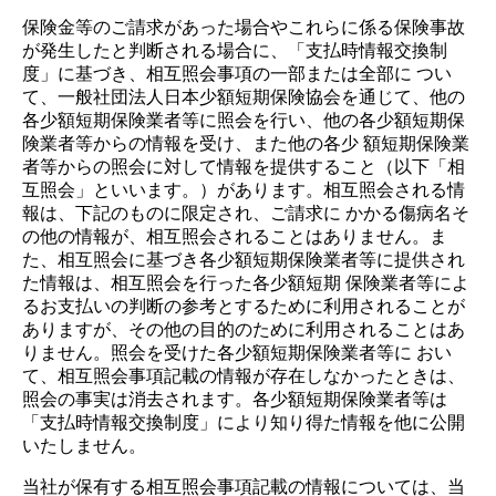
保険金等のご請求があった場合やこれらに係る保険事故
が発生したと判断される場合に、「支払時情報交換制
度」に基づき、相互照会事項の一部または全部に つい
て、一般社団法人日本少額短期保険協会を通じて、他の
各少額短期保険業者等に照会を行い、他の各少額短期保
険業者等からの情報を受け、また他の各少 額短期保険業
者等からの照会に対して情報を提供すること（以下「相
互照会」といいます。）があります。相互照会される情
報は、下記のものに限定され、ご請求に かかる傷病名そ
の他の情報が、相互照会されることはありません。ま
た、相互照会に基づき各少額短期保険業者等に提供され
た情報は、相互照会を行った各少額短期 保険業者等によ
るお支払いの判断の参考とするために利用されることが
ありますが、その他の目的のために利用されることはあ
りません。照会を受けた各少額短期保険業者等に おい
て、相互照会事項記載の情報が存在しなかったときは、
照会の事実は消去されます。各少額短期保険業者等は
「支払時情報交換制度」により知り得た情報を他に公開
いたしません。
当社が保有する相互照会事項記載の情報については、当