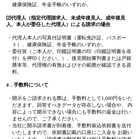
健康保険証、年金手帳のいずれか。
⑵代理人（指定代理請求人、未成年後見人、成年後見
人、本人が委任した代理人）による請求の場合
・代理人本人の写真付証明書（運転免許証、パスポー
ト）、健康保険証、年金手帳のいずれか。
・委任状（ご本人が、印鑑証明書の印（印鑑証明書を添
付）を押印ください。）、後見開始審判書または戸籍
謄本等、代理権の有無およびその範囲が確認できる資
料。
4．手数料について
・開示をご請求される際は、手数料として1,000円をいた
だきます。回答すべきデータが存在しない場合や、 内
容によって開示できない場合にも手数料の返金は行い
ませんので、ご了承ください。
・当社に開示請求書が到着後、手数料振込依頼書を送付
いたしますので、依頼書記載の口座にご入金を お願い