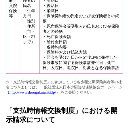
命・
険者の
・契約日
入院
氏名
・復活日
保険
・生年
・消滅日
等
月日
・保険契約者の氏名および被保険者との続
・性別
柄
・住所
・死亡保険金等受取人の氏名および被保険
（市・
者との続柄
区・郡
・死亡保険金額
まで）
・給付金日額
・各特約内容
・保険料および払込方法
・照会を受けた日から5年以内に発生した
保険事故に関する保険事故発生日、死亡
日、入院日、退院日、対象となる保険事故
※「支払時情報交換制度」に参加している各少額短期保険業者等の社
名につきましては、 一般社団法人日本少額短期保険協会ホームページ
（http://www.shougakutanki.jp/）
をご参照ください。
「支払時情報交換制度」における開
示請求について